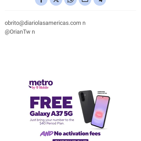
obrito@diariolasamericas.com
n
@OrianTw n