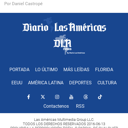
Por Daniel Castropé
PORTADA
LO ÚLTIMO
MÁS LEÍDAS
FLORIDA
EEUU
AMÉRICA LATINA
DEPORTES
CULTURA
Contactenos
RSS
Las Américas Multimedia Group LLC.
TODOS LOS DERECHOS RESERVADOS 2016-06-13