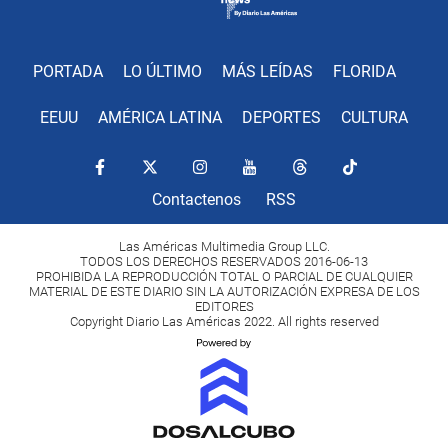
PORTADA
LO ÚLTIMO
MÁS LEÍDAS
FLORIDA
EEUU
AMÉRICA LATINA
DEPORTES
CULTURA
Contactenos
RSS
Las Américas Multimedia Group LLC.
TODOS LOS DERECHOS RESERVADOS 2016-06-13
PROHIBIDA LA REPRODUCCIÓN TOTAL O PARCIAL DE CUALQUIER
MATERIAL DE ESTE DIARIO SIN LA AUTORIZACIÓN EXPRESA DE LOS
EDITORES
Copyright Diario Las Américas 2022. All rights reserved