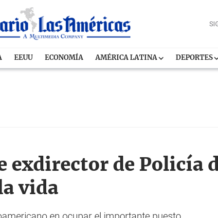
SI
A
EEUU
ECONOMÍA
AMÉRICA LATINA
DEPORTES
 exdirector de Policía
la vida
roamericano en ocupar el importante puesto