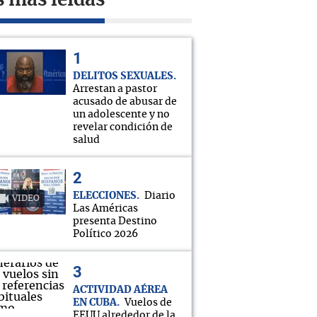
s más leídas
DELITOS SEXUALES
Arrestan a pastor
acusado de abusar de
un adolescente y no
revelar condición de
salud
ELECCIONES
Diario
VIDEO
Las Américas
presenta Destino
Político 2026
ACTIVIDAD AÉREA
EN CUBA
Vuelos de
EEUU alrededor de la