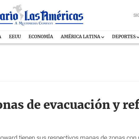
SI
A
EEUU
ECONOMÍA
AMÉRICA LATINA
DEPORTES
nas de evacuación y ref
oward tienen sus respectivos mapas de zonas con 