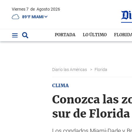
Viernes 7
de
Agosto 2026
89°F MIAMI
PORTADA
LO ÚLTIMO
FLORID
Diario las Américas
>
Florida
CLIMA
Conozca las zo
sur de Florida
Los condados Miami-Dade y Br