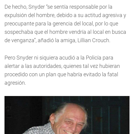
De hecho, Snyder “se sentía responsable por la
expulsión del hombre, debido a su actitud agresiva y
preocupante para la gerencia del local, por lo que
sospechaba que el hombre vendría al local en busca
de venganza”, añadió la amiga, Lillian Crouch.
Pero Snyder ni siquiera acudió a la Policía para
alertar a las autoridades, quienes tal vez hubieran
procedido con un plan que habría evitado la fatal
agresión.