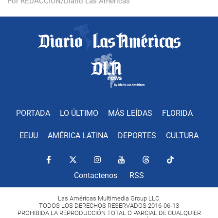
Por REDACCIÓN/Diario Las Américas
PORTADA
LO ÚLTIMO
MÁS LEÍDAS
FLORIDA
EEUU
AMÉRICA LATINA
DEPORTES
CULTURA
Contactenos
RSS
Las Américas Multimedia Group LLC.
TODOS LOS DERECHOS RESERVADOS 2016-06-13
PROHIBIDA LA REPRODUCCIÓN TOTAL O PARCIAL DE CUALQUIER