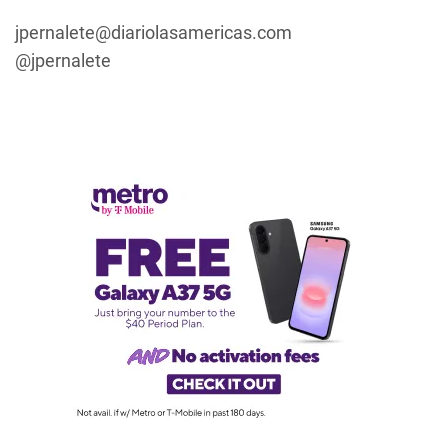
jpernalete@diariolasamericas.com
@jpernalete