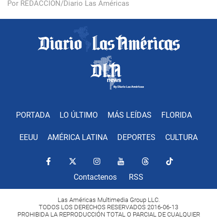
Por REDACCIÓN/Diario Las Américas
PORTADA
LO ÚLTIMO
MÁS LEÍDAS
FLORIDA
EEUU
AMÉRICA LATINA
DEPORTES
CULTURA
Contactenos
RSS
Las Américas Multimedia Group LLC.
TODOS LOS DERECHOS RESERVADOS 2016-06-13
PROHIBIDA LA REPRODUCCIÓN TOTAL O PARCIAL DE CUALQUIER