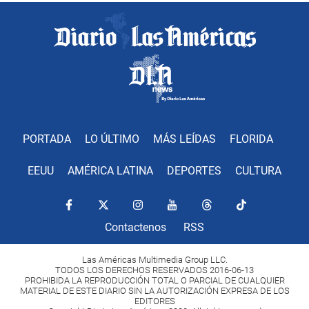
PORTADA
LO ÚLTIMO
MÁS LEÍDAS
FLORIDA
EEUU
AMÉRICA LATINA
DEPORTES
CULTURA
Contactenos
RSS
Las Américas Multimedia Group LLC.
TODOS LOS DERECHOS RESERVADOS 2016-06-13
PROHIBIDA LA REPRODUCCIÓN TOTAL O PARCIAL DE CUALQUIER
MATERIAL DE ESTE DIARIO SIN LA AUTORIZACIÓN EXPRESA DE LOS
EDITORES