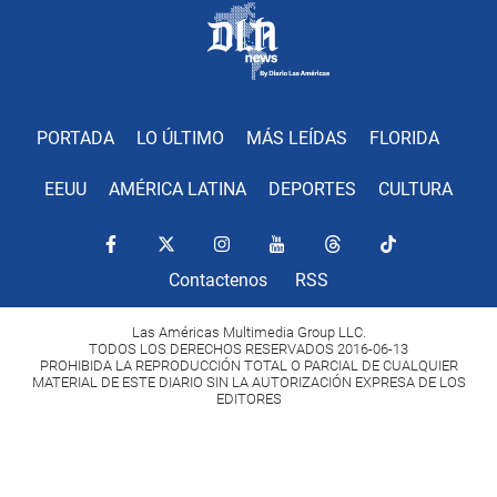
PORTADA
LO ÚLTIMO
MÁS LEÍDAS
FLORIDA
EEUU
AMÉRICA LATINA
DEPORTES
CULTURA
Contactenos
RSS
Las Américas Multimedia Group LLC.
TODOS LOS DERECHOS RESERVADOS 2016-06-13
PROHIBIDA LA REPRODUCCIÓN TOTAL O PARCIAL DE CUALQUIER
MATERIAL DE ESTE DIARIO SIN LA AUTORIZACIÓN EXPRESA DE LOS
EDITORES
Copyright Diario Las Américas 2022. All rights reserved