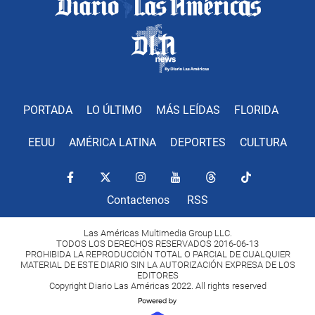
PORTADA
LO ÚLTIMO
MÁS LEÍDAS
FLORIDA
EEUU
AMÉRICA LATINA
DEPORTES
CULTURA
Contactenos
RSS
Las Américas Multimedia Group LLC.
TODOS LOS DERECHOS RESERVADOS 2016-06-13
PROHIBIDA LA REPRODUCCIÓN TOTAL O PARCIAL DE CUALQUIER
MATERIAL DE ESTE DIARIO SIN LA AUTORIZACIÓN EXPRESA DE LOS
EDITORES
Copyright Diario Las Américas 2022. All rights reserved