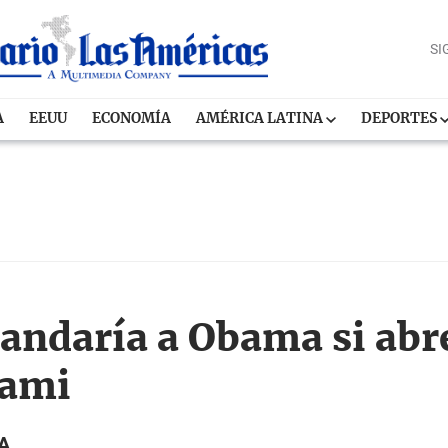
SI
A
EEUU
ECONOMÍA
AMÉRICA LATINA
DEPORTES
andaría a Obama si abr
iami
A