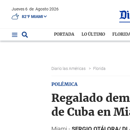
Jueves 6
de
Agosto 2026
82°F MIAMI
PORTADA
LO ÚLTIMO
FLORID
Diario las Américas
>
Florida
POLÉMICA
Regalado dem
de Cuba en M
Miami.-
SERGIO OTÁLORA/ DL