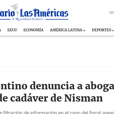
SI
A
EEUU
ECONOMÍA
AMÉRICA LATINA
DEPORTES
ntino denuncia a abog
 de cadáver de Nisman
 filtración de información en el caso del fiscal ases