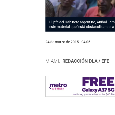
El jefe del Gabinete argentino, Aníbal Fe
este material que "está obstaculizando la 
24 de marzo de 2015 - 04:05
MIAMI.-
REDACCIÓN DLA / EFE