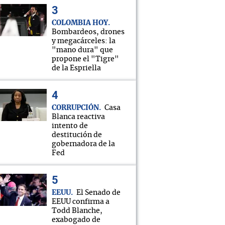
COLOMBIA HOY
Bombardeos, drones
y megacárceles: la
"mano dura" que
propone el "Tigre"
de la Espriella
CORRUPCIÓN
Casa
Blanca reactiva
intento de
destitución de
gobernadora de la
Fed
EEUU
El Senado de
EEUU confirma a
Todd Blanche,
exabogado de