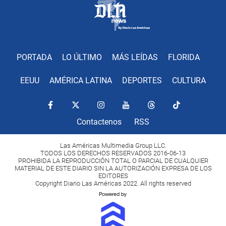
PORTADA
LO ÚLTIMO
MÁS LEÍDAS
FLORIDA
EEUU
AMÉRICA LATINA
DEPORTES
CULTURA
Contactenos
RSS
Las Américas Multimedia Group LLC.
TODOS LOS DERECHOS RESERVADOS 2016-06-13
PROHIBIDA LA REPRODUCCIÓN TOTAL O PARCIAL DE CUALQUIER
MATERIAL DE ESTE DIARIO SIN LA AUTORIZACIÓN EXPRESA DE LOS
EDITORES
Copyright Diario Las Américas 2022. All rights reserved