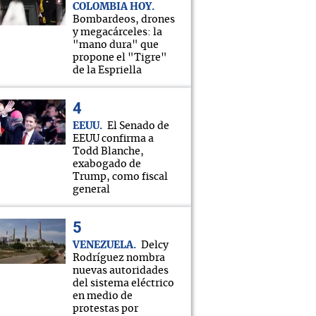
COLOMBIA HOY
Bombardeos, drones
y megacárceles: la
"mano dura" que
propone el "Tigre"
de la Espriella
EEUU
El Senado de
EEUU confirma a
Todd Blanche,
exabogado de
Trump, como fiscal
general
VENEZUELA
Delcy
Rodríguez nombra
nuevas autoridades
del sistema eléctrico
en medio de
protestas por