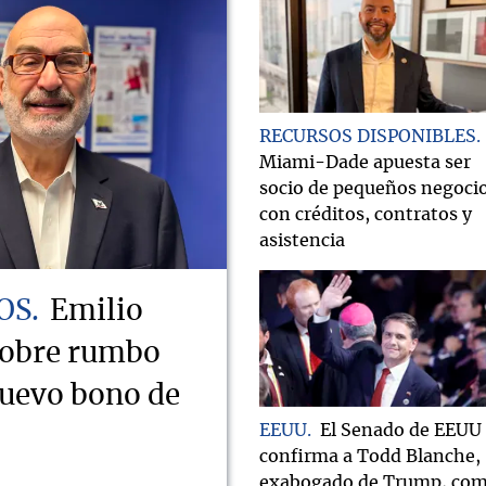
RECURSOS DISPONIBLES
Miami-Dade apuesta ser
socio de pequeños negoci
con créditos, contratos y
asistencia
OS
Emilio
sobre rumbo
nuevo bono de
EEUU
El Senado de EEUU
confirma a Todd Blanche,
exabogado de Trump, co