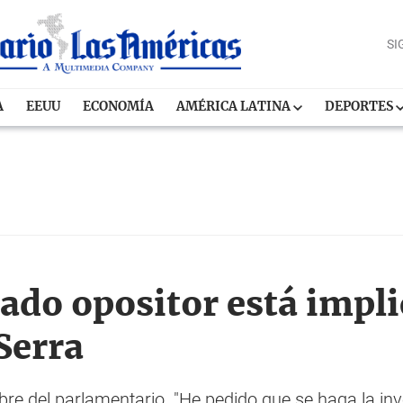
SI
A
EEUU
ECONOMÍA
AMÉRICA LATINA
DEPORTES
do opositor está impli
Serra
bre del parlamentario. "He pedido que se haga la in