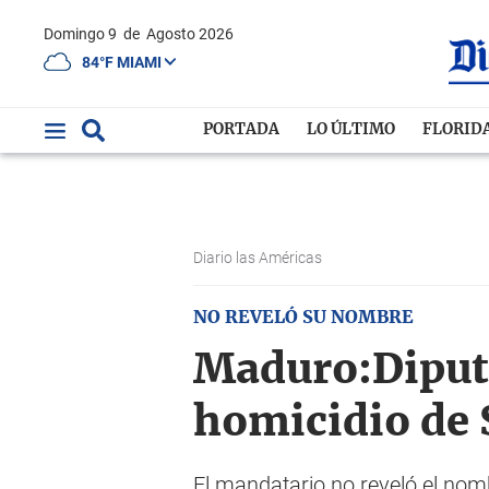
Domingo 9
de
Agosto 2026
84°F MIAMI
PORTADA
LO ÚLTIMO
FLORID
Diario las Américas
NO REVELÓ SU NOMBRE
Maduro:Diputa
homicidio de 
El mandatario no reveló el nom