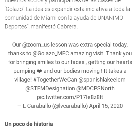
nuestros socios y participantes de las clases de
‘Golazo’. La idea es expandir esta iniciativa a toda la
comunidad de Miami con la ayuda de UNANIMO
Deportes", manifestó Cabrera.
Our
@zoom_us
lesson was extra special today,
thanks to
@Golazo_MFC
amazing visit. Thank you
for bringing smiles to our faces , getting our hearts
pumping ❤️ and our bodies moving ! It takes a
village!
#TogetherWeCan
@spanishlakeelem
@STEMDesignation
@MDCPSNorth
pic.twitter.com/P17Ie8z8It
— L Caraballo (@lvcaraballo)
April 15, 2020
Un poco de historia