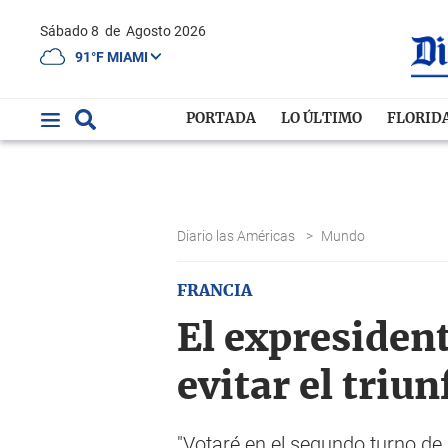
Sábado 8
de
Agosto 2026
91°F MIAMI
PORTADA
LO ÚLTIMO
FLORID
Diario las Américas
>
Mundo
FRANCIA
El expresiden
evitar el triu
"Votaré en el segundo turno de