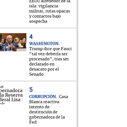
EEUU alrededor de la
isla: vigilancia
militar, rutas opacas
y contactos bajo
sospecha
WASHINGTON
Trump dice que Fauci
"tal vez debería ser
procesado", tras ser
declarado en
desacato por el
Senado
CORRUPCIÓN
Casa
Blanca reactiva
intento de
destitución de
gobernadora de la
Fed