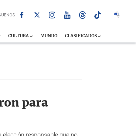
GUENOS
CULTURA
MUNDO
CLASIFICADOS
ron para
a elección responsable que no