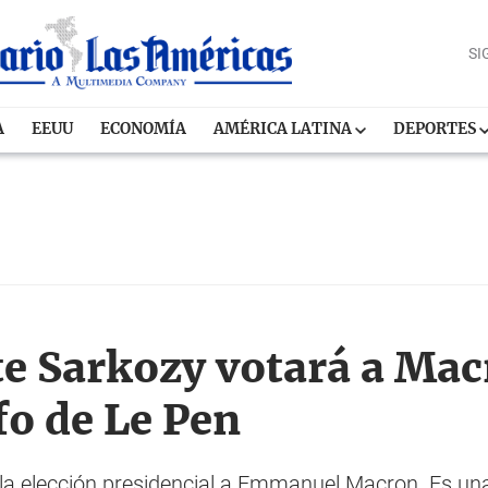
SI
A
EEUU
ECONOMÍA
AMÉRICA LATINA
DEPORTES
te Sarkozy votará a Mac
nfo de Le Pen
 la elección presidencial a Emmanuel Macron. Es un