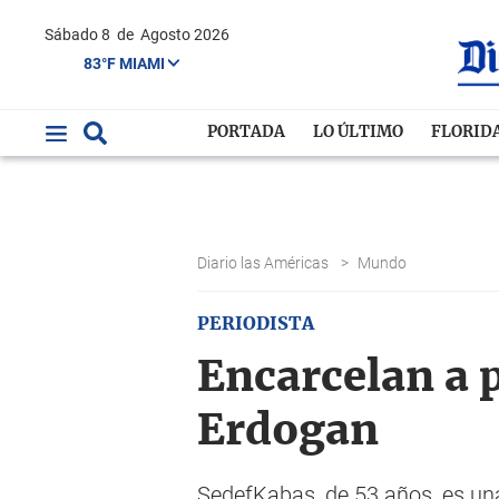
Sábado 8
de
Agosto 2026
83°F MIAMI
PORTADA
LO ÚLTIMO
FLORID
Diario las Américas
>
Mundo
PERIODISTA
Encarcelan a p
Erdogan
SedefKabas, de 53 años, es una