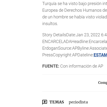
Turquía se ha visto bajo presión in
Europea de Derechos Humanos dete
de un hombre se había visto viola
insultos.
Story DetailsDate:Jan 23, 2022
ENCARCELADAHeadline:Encarcelan a
ErdoganSource:APByline:Associat
PressCopyright:APDateline:
ESTA
FUENTE:
Con información de AP
Compa
TEMAS
periodista