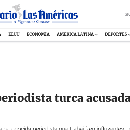
SI
A
EEUU
ECONOMÍA
AMÉRICA LATINA
DEPORTES
eriodista turca acusada
 reconocida periodista que trabajó en influyentes p