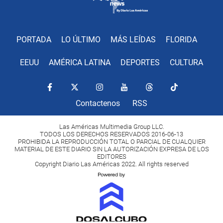
PORTADA
LO ÚLTIMO
MÁS LEÍDAS
FLORIDA
EEUU
AMÉRICA LATINA
DEPORTES
CULTURA
Contactenos
RSS
Las Américas Multimedia Group LLC.
TODOS LOS DERECHOS RESERVADOS 2016-06-13
PROHIBIDA LA REPRODUCCIÓN TOTAL O PARCIAL DE CUALQUIER
MATERIAL DE ESTE DIARIO SIN LA AUTORIZACIÓN EXPRESA DE LOS
EDITORES
Copyright Diario Las Américas 2022. All rights reserved