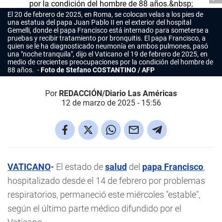
El 20 de febrero de 2025, en Roma, se colocan velas a los pies de
una estatua del papa Juan Pablo II en el exterior del hospital
Gemelli, donde el papa Francisco está internado para someterse a
pruebas y recibir tratamiento por bronquitis. El papa Francisco, a
quien se le ha diagnosticado neumonía en ambos pulmones, pasó
una "noche tranquila", dijo el Vaticano el 19 de febrero de 2025, en
medio de crecientes preocupaciones por la condición del hombre de
88 años.
Foto de Stefano COSTANTINO / AFP
Por
REDACCIÓN/Diario Las Américas
12 de marzo de 2025 - 15:56
VATICANO
-
El estado de
salud
del
papa Francisco
,
hospitalizado desde el 14 de febrero por problemas
respiratorios, permaneció este miércoles "estable",
según el último parte médico difundido por el