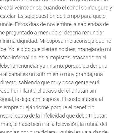
e casi veinte años, cuando el canal se inauguró y
stelar. Es solo cuestión de tiempo para que el
enuncie. Estos días de noviembre, a sabiendas de
 he preguntado a menudo si debería renunciar
e mínima dignidad. Mi esposa me aconseja que no
dice. Yo le digo que ciertas noches, manejando mi
fico infernal de las autopistas, atascado en el
 debería renunciar ya mismo, porque perder una
a al canal es un sufrimiento muy grande, una
n directo, sabiendo que muy poca gente está
aso humillante, el ocaso del charlatán sin
gual, le digo a mi esposa. El costo supera al
o siempre quejándome, porque el beneficio
 el costo de la infelicidad que debo tributar.
s, te hace bien ir a la televisión, la rutina del
enuncias por pura flojera, ¿quién les va a dar de