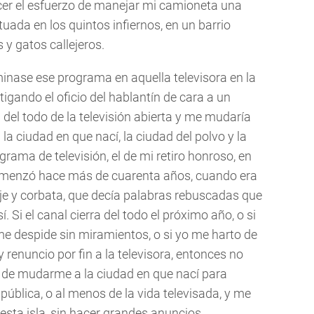
acer el esfuerzo de manejar mi camioneta una
tuada en los quintos infiernos, en un barrio
y gatos callejeros.
nase ese programa en aquella televisora en la
igando el oficio del hablantín de cara a un
a del todo de la televisión abierta y me mudaría
a ciudad en que nací, la ciudad del polvo y la
grama de televisión, el de mi retiro honroso, en
 comenzó hace más de cuarenta años, cuando era
raje y corbata, que decía palabras rebuscadas que
 Si el canal cierra del todo el próximo año, o si
 me despide sin miramientos, o si yo me harto de
y renuncio por fin a la televisora, entonces no
a de mudarme a la ciudad en que nací para
pública, o al menos de la vida televisada, y me
 esta isla, sin hacer grandes anuncios