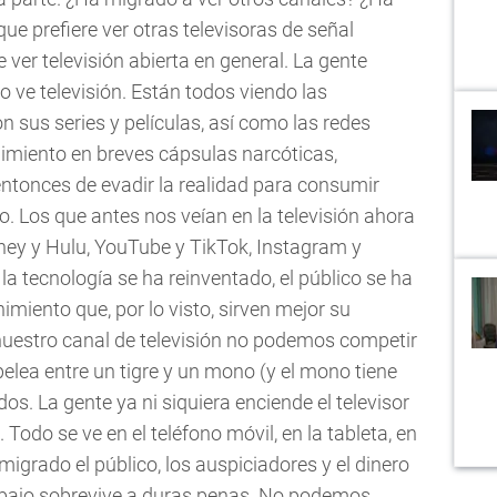
ue prefiere ver otras televisoras de señal
 ver televisión abierta en general. La gente
 ve televisión. Están todos viendo las
n sus series y películas, así como las redes
nimiento en breves cápsulas narcóticas,
 entonces de evadir la realidad para consumir
o. Los que antes nos veían en la televisión ahora
sney y Hulu, YouTube y TikTok, Instagram y
 tecnología se ha reinventado, el público se ha
miento que, por lo visto, sirven mejor su
 nuestro canal de televisión no podemos competir
elea entre un tigre y un mono (y el mono tiene
s. La gente ya ni siquiera enciende el televisor
. Todo se ve en el teléfono móvil, en la tableta, en
igrado el público, los auspiciadores y el dinero
rabajo sobrevive a duras penas. No podemos