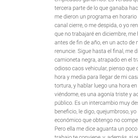
tercera parte de lo que ganaba hac
me dieron un programa en horario e
canal cierre, o me despida, o yo r
que no trabajaré en diciembre, me
antes de fin de año, en un acto d
renuncie. Sigue hasta el final, me 
camioneta negra, atrapado en el trá
odioso caos vehicular, pienso que
hora y media para llegar de mi cas
tortura, y hablar luego una hora e
viéndome, es una agonía triste y ac
público. Es un intercambio muy desi
beneficio, le digo, quejumbroso, y
económico que obtengo no compensa
Pero ella me dice aguanta un poco má
trabajo te conviene, y, además, si r