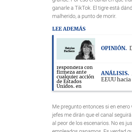
ganarle a TikTok. El tigre está dá
malherido, a punto de morir.
LEE ADEMÁS
OPINIÓN
D
ANÁLISIS
EEUU hacia
Me pregunto entonces si en enero v
jefes me dirán que el canal seguir
al peor de los escenarios. No es ju
empleados ganamos. Es verdad qu