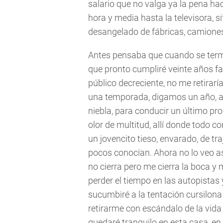
salario que no valga ya la pena h
hora y media hasta la televisora, si
desangelado de fábricas, camiones 
Antes pensaba que cuando se termi
que pronto cumpliré veinte años fat
público decreciente, no me retirarí
una temporada, digamos un año, a l
niebla, para conducir un último pro
olor de multitud, allí donde todo
un jovencito tieso, envarado, de t
pocos conocían. Ahora no lo veo así.
no cierra pero me cierra la boca y
perder el tiempo en las autopistas 
sucumbiré a la tentación cursilon
retirarme con escándalo de la vida 
quedaré tranquilo en esta casa, en