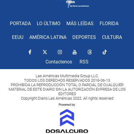
PORTADA
LO ÚLTIMO
MÁS LEÍDAS
FLORIDA
EEUU
AMÉRICA LATINA
DEPORTES
CULTURA
Contactenos
RSS
Las Américas Multimedia Group LLC.
TODOS LOS DERECHOS RESERVADOS 2016-06-13
PROHIBIDA LA REPRODUCCIÓN TOTAL O PARCIAL DE CUALQUIER
MATERIAL DE ESTE DIARIO SIN LA AUTORIZACIÓN EXPRESA DE LOS
EDITORES
Copyright Diario Las Américas 2022. All rights reserved