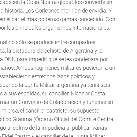
encabecen la Cosa Nostra global, los convierte en
a historia. Los Corleones morirían de envidia. Y
én el cártel más poderoso jamás concebido. Con
por los principales organismos internacionales.
onal no sólo se produce entre compadres
ta, la dictadura derechista de Argentina y la
 la ONU para impedir que se les condenara por
manos. Ambos regímenes militares pusieron a un
establecieron estrechos lazos políticos y
 cuando la Junta Militar argentina ya tenía seis
s a sus espaldas, su canciller, Nicanor Costa
rmar un Convenio de Colaboración y fundirse en
ierca, el canciller castrista: su supuesto
iódico Granma (Órgano Oficial del Comité Central
gó al colmo de la impudicia al publicar varias
idel Castro y el canciller de la Junta Militar