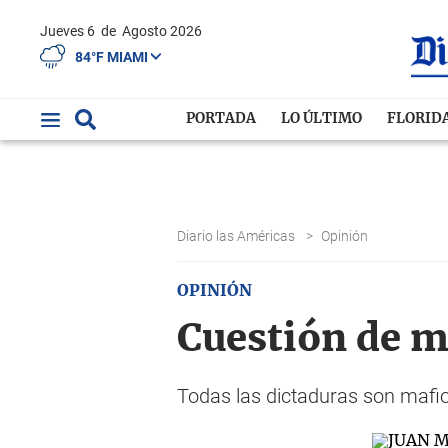
Jueves 6
de
Agosto 2026
84°F MIAMI
PORTADA
LO ÚLTIMO
FLORID
Diario las Américas
>
Opinión
OPINIÓN
Cuestión de m
Todas las dictaduras son mafiosa