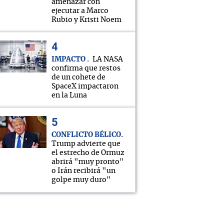
amenazar con
ejecutar a Marco
Rubio y Kristi Noem
IMPACTO
LA NASA
confirma que restos
de un cohete de
SpaceX impactaron
en la Luna
CONFLICTO BÉLICO
Trump advierte que
el estrecho de Ormuz
abrirá "muy pronto"
o Irán recibirá "un
golpe muy duro"