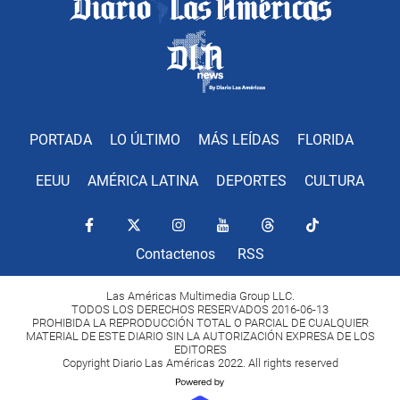
PORTADA
LO ÚLTIMO
MÁS LEÍDAS
FLORIDA
EEUU
AMÉRICA LATINA
DEPORTES
CULTURA
Contactenos
RSS
Las Américas Multimedia Group LLC.
TODOS LOS DERECHOS RESERVADOS 2016-06-13
PROHIBIDA LA REPRODUCCIÓN TOTAL O PARCIAL DE CUALQUIER
MATERIAL DE ESTE DIARIO SIN LA AUTORIZACIÓN EXPRESA DE LOS
EDITORES
Copyright Diario Las Américas 2022. All rights reserved