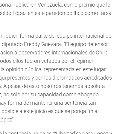
fensoría Pública en Venezuela, como premio que le
poldo López en este paredón político como farsa
ón, quien forma parte del equipo internacional de
el diputado Freddy Guevara. “El equipo defensor
tación a observadores internacionales de Chile,
odos ellos fueron vetados por el régimen.
la opinión pública, representada en este lugar
uí presentes y por los diplomáticos acreditados
ón. A pesar de esto nosotros tenemos absoluta
ez, no solo por su capacidad como abogado
 hay forma de mantener una sentencia tan
posible a este juicio es que se ponga fin al
López”.
 la sentencia única es #LibertadYa para López y