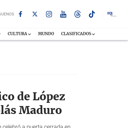
GUENOS
CULTURA
MUNDO
CLASIFICADOS
ico de López
olás Maduro
e celebró a puerta cerrada en