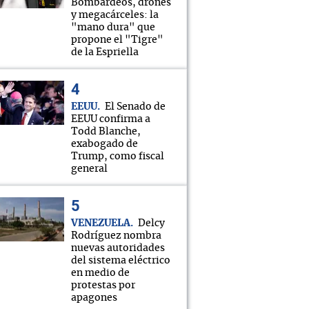
Bombardeos, drones
y megacárceles: la
"mano dura" que
propone el "Tigre"
de la Espriella
EEUU
El Senado de
EEUU confirma a
Todd Blanche,
exabogado de
Trump, como fiscal
general
VENEZUELA
Delcy
Rodríguez nombra
nuevas autoridades
del sistema eléctrico
en medio de
protestas por
apagones