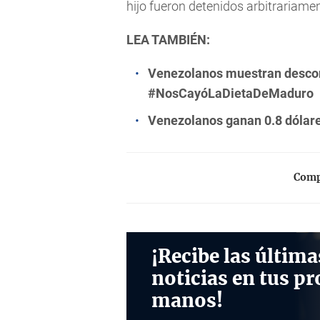
hijo fueron detenidos arbitrariamen
LEA TAMBIÉN:
Venezolanos muestran descon
#NosCayóLaDietaDeMaduro
Venezolanos ganan 0.8 dólare
Compa
¡Recibe las última
noticias en tus pr
manos!