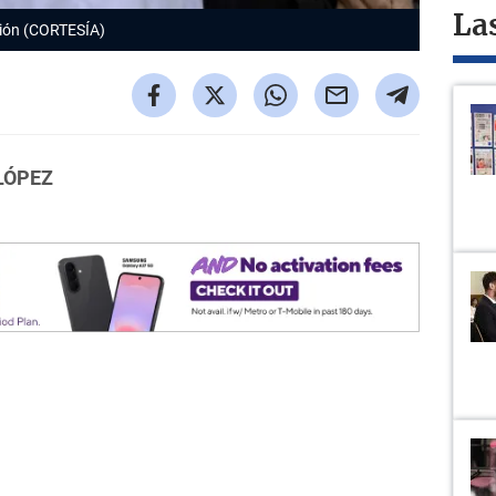
La
sión (CORTESÍA)
LÓPEZ