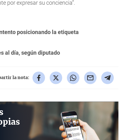
te por expresar su conciencia”.
tento posicionando la etiqueta
s al día, según diputado
rtir la nota:
s
opias