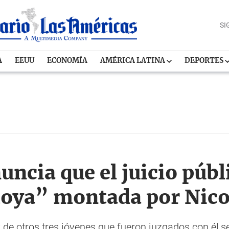
SI
A
EEUU
ECONOMÍA
AMÉRICA LATINA
DEPORTES
ncia que el juicio públ
moya” montada por Nic
 y de otros tres jóvenes que fueron juzgados con él s