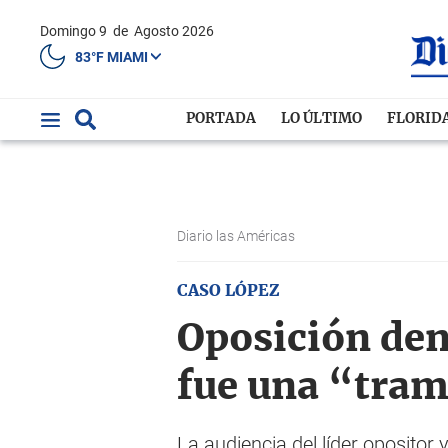
Domingo 9
de
Agosto 2026
83°F MIAMI
PORTADA
LO ÚLTIMO
FLORID
Diario las Américas
CASO LÓPEZ
Oposición denu
fue una “tra
La audiencia del líder opositor