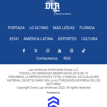
PORTADA
LO ÚLTIMO
MÁS LEÍDAS
FLORIDA
EEUU
AMÉRICA LATINA
DEPORTES
CULTURA
Contactenos
RSS
Las Américas Multimedia Group LLC.
TODOS LOS DERECHOS RESERVADOS 2016-06-13
PROHIBIDA LA REPRODUCCIÓN TOTAL O PARCIAL DE CUALQUIER
MATERIAL DE ESTE DIARIO SIN LA AUTORIZACIÓN EXPRESA DE LOS
EDITORES
Copyright Diario Las Américas 2022. All rights reserved