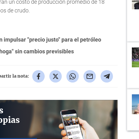
tran un costo de producción promedio de 18
pos de crudo.
impulsar "precio justo" para el petróleo
ahoga" sin cambios previsibles
rtir la nota:
s
opias