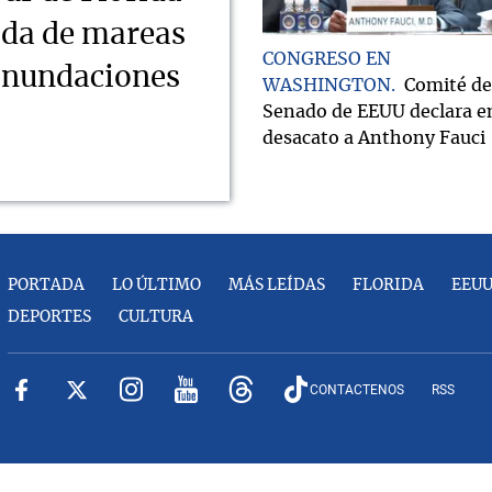
ada de mareas
CONGRESO EN
 inundaciones
WASHINGTON
Comité de
Senado de EEUU declara e
desacato a Anthony Fauci
PORTADA
LO ÚLTIMO
MÁS LEÍDAS
FLORIDA
EEU
DEPORTES
CULTURA
CONTACTENOS
RSS