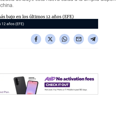
china.
os 12 años (EFE)