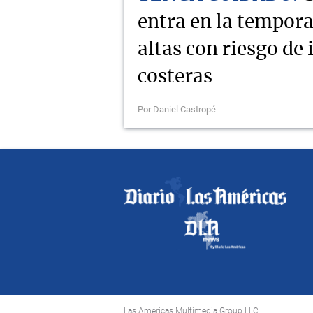
entra en la tempor
altas con riesgo de
costeras
Por Daniel Castropé
Las Américas Multimedia Group LLC.