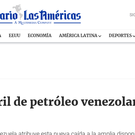
SI
A
EEUU
ECONOMÍA
AMÉRICA LATINA
DEPORTES
ril de petróleo venezola
nezuela atribuye esta nueva caída a la amplia disponi