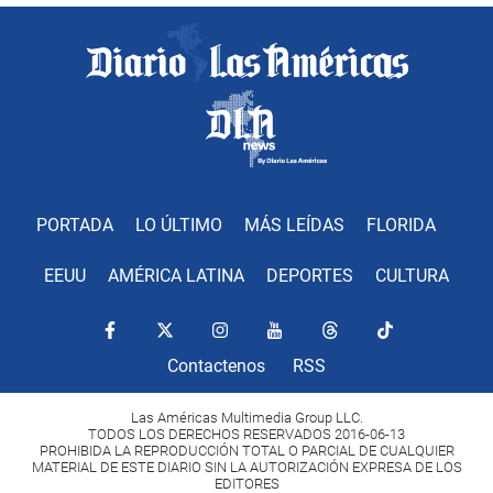
PORTADA
LO ÚLTIMO
MÁS LEÍDAS
FLORIDA
EEUU
AMÉRICA LATINA
DEPORTES
CULTURA
Contactenos
RSS
Las Américas Multimedia Group LLC.
TODOS LOS DERECHOS RESERVADOS 2016-06-13
PROHIBIDA LA REPRODUCCIÓN TOTAL O PARCIAL DE CUALQUIER
MATERIAL DE ESTE DIARIO SIN LA AUTORIZACIÓN EXPRESA DE LOS
EDITORES