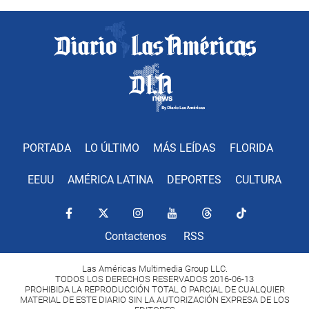
PORTADA
LO ÚLTIMO
MÁS LEÍDAS
FLORIDA
EEUU
AMÉRICA LATINA
DEPORTES
CULTURA
Contactenos
RSS
Las Américas Multimedia Group LLC.
TODOS LOS DERECHOS RESERVADOS 2016-06-13
PROHIBIDA LA REPRODUCCIÓN TOTAL O PARCIAL DE CUALQUIER
MATERIAL DE ESTE DIARIO SIN LA AUTORIZACIÓN EXPRESA DE LOS