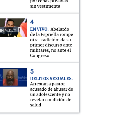
por cenas privadas
sin vestimenta
EN VIVO
Abelardo
VIDEO
de la Espriella rompe
otra tradición: da su
primer discurso ante
militares, no ante el
Congreso
DELITOS SEXUALES
Arrestan a pastor
acusado de abusar de
un adolescente y no
revelar condición de
salud