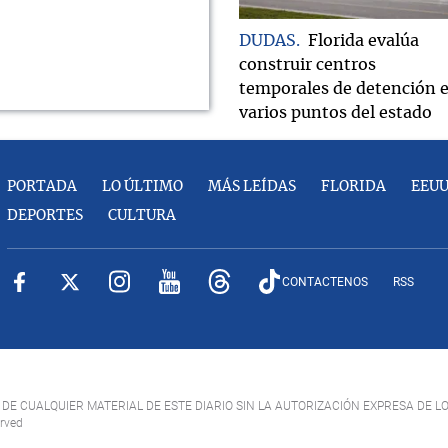
DUDAS
Florida evalúa
construir centros
temporales de detención 
varios puntos del estado
PORTADA
LO ÚLTIMO
MÁS LEÍDAS
FLORIDA
EEU
DEPORTES
CULTURA
CONTACTENOS
RSS
DE CUALQUIER MATERIAL DE ESTE DIARIO SIN LA AUTORIZACIÓN EXPRESA DE L
erved