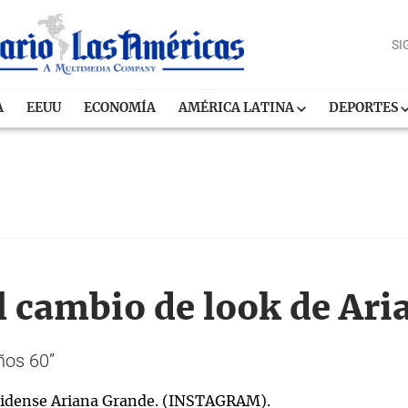
SI
A
EEUU
ECONOMÍA
AMÉRICA LATINA
DEPORTES
l cambio de look de Ar
ños 60”