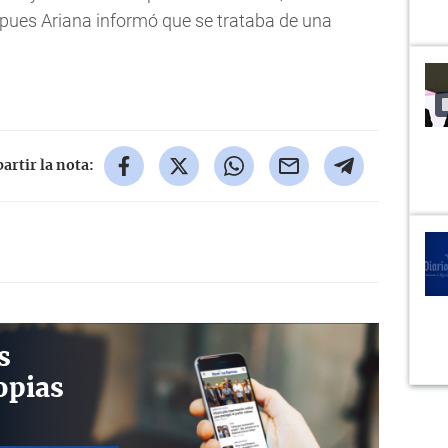
 pues Ariana informó que se trataba de una
rtir la nota:
s
opias