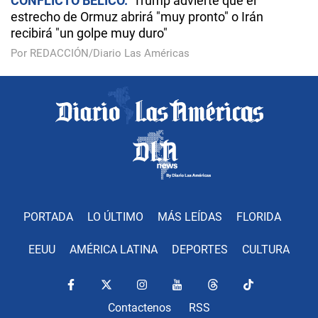
CONFLICTO BÉLICO
Trump advierte que el
estrecho de Ormuz abrirá "muy pronto" o Irán
recibirá "un golpe muy duro"
Por REDACCIÓN/Diario Las Américas
PORTADA
LO ÚLTIMO
MÁS LEÍDAS
FLORIDA
EEUU
AMÉRICA LATINA
DEPORTES
CULTURA
Contactenos
RSS