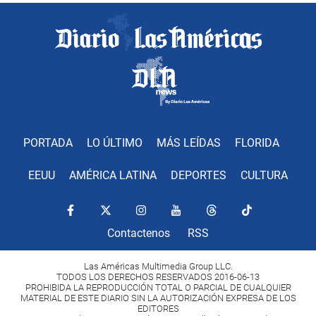
PORTADA
LO ÚLTIMO
MÁS LEÍDAS
FLORIDA
EEUU
AMÉRICA LATINA
DEPORTES
CULTURA
Contactenos
RSS
Las Américas Multimedia Group LLC.
TODOS LOS DERECHOS RESERVADOS 2016-06-13
PROHIBIDA LA REPRODUCCIÓN TOTAL O PARCIAL DE CUALQUIER
MATERIAL DE ESTE DIARIO SIN LA AUTORIZACIÓN EXPRESA DE LOS
EDITORES