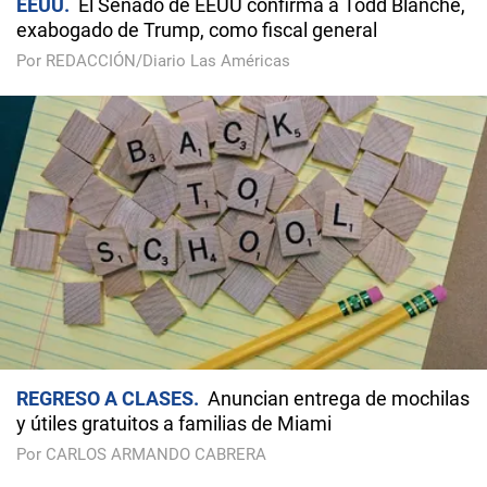
EEUU
El Senado de EEUU confirma a Todd Blanche,
exabogado de Trump, como fiscal general
Por REDACCIÓN/Diario Las Américas
REGRESO A CLASES
Anuncian entrega de mochilas
y útiles gratuitos a familias de Miami
Por CARLOS ARMANDO CABRERA