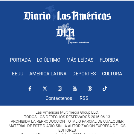
PORTADA
LO ÚLTIMO
MÁS LEÍDAS
FLORIDA
EEUU
AMÉRICA LATINA
DEPORTES
CULTURA
Contactenos
RSS
Las Américas Multimedia Group LLC.
TODOS LOS DERECHOS RESERVADOS 2016-06-13
PROHIBIDA LA REPRODUCCIÓN TOTAL O PARCIAL DE CUALQUIER
MATERIAL DE ESTE DIARIO SIN LA AUTORIZACIÓN EXPRESA DE LOS
EDITORES