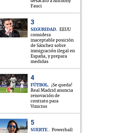
desacato a Anthony
Fauci
SEGURIDAD
EEUU
considera
inaceptable posición
de Sánchez sobre
inmigración ilegal en
España, y prepara
medidas
FÚTBOL
¡Se queda!
Real Madrid anuncia
renovación de
contrato para
Vinicius
SUERTE
Powerball