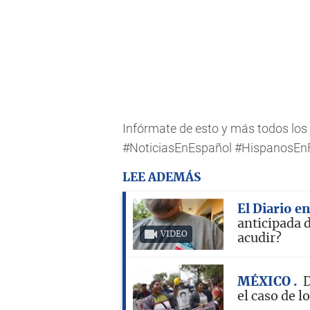
Infórmate de esto y más todos lo
#NoticiasEnEspañol #HispanosEnF
LEE ADEMÁS
El Diario e
anticipada 
VIDEO
acudir?
MÉXICO
D
el caso de 