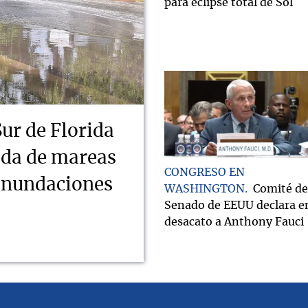
para eclipse total de Sol
Sur de Florida
ada de mareas
CONGRESO EN
 inundaciones
WASHINGTON
Comité de
Senado de EEUU declara e
desacato a Anthony Fauci