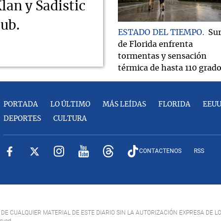
lan y Sadistic
lub.
ESTADO DEL TIEMPO
Su
de Florida enfrenta
tormentas y sensación
térmica de hasta 110 grad
PORTADA
LO ÚLTIMO
MÁS LEÍDAS
FLORIDA
EEU
DEPORTES
CULTURA
CONTACTENOS
RSS
DE CUALQUIER MATERIAL DE ESTE DIARIO SIN LA AUTORIZACIÓN EXPRESA DE L
erved