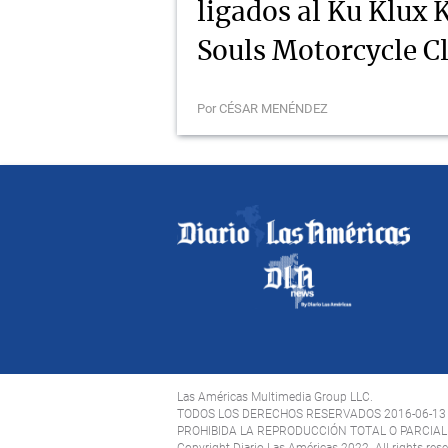
ligados al Ku Klux K
Souls Motorcycle C
Por CÉSAR MENÉNDEZ
Las Américas Multimedia Group LLC.
TODOS LOS DERECHOS RESERVADOS 2016-06-13
PROHIBIDA LA REPRODUCCIÓN TOTAL O PARCIAL 
Copyright Diario Las Américas 2022. All rights res