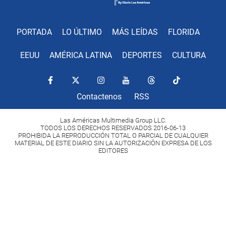
PORTADA
LO ÚLTIMO
MÁS LEÍDAS
FLORIDA
EEUU
AMÉRICA LATINA
DEPORTES
CULTURA
Contactenos
RSS
Las Américas Multimedia Group LLC.
TODOS LOS DERECHOS RESERVADOS 2016-06-13
PROHIBIDA LA REPRODUCCIÓN TOTAL O PARCIAL DE CUALQUIER
MATERIAL DE ESTE DIARIO SIN LA AUTORIZACIÓN EXPRESA DE LOS
EDITORES
Copyright Diario Las Américas 2022. All rights reserved