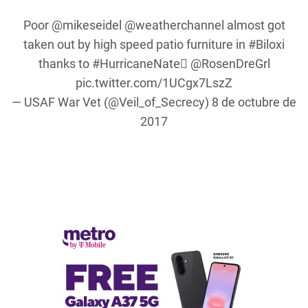
Poor
@mikeseidel
@weatherchannel
almost got
taken out by high speed patio furniture in
#Biloxi
thanks to
#HurricaneNateِ
@RosenDreGrl
pic.twitter.com/1UCgx7LszZ
— USAF War Vet (@Veil_of_Secrecy)
8 de octubre de
2017