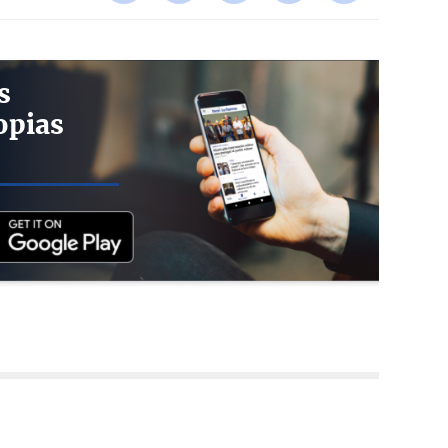
s
opias