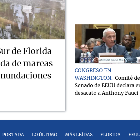
Sur de Florida
ada de mareas
CONGRESO EN
 inundaciones
WASHINGTON
Comité de
Senado de EEUU declara e
desacato a Anthony Fauci
PORTADA
LO ÚLTIMO
MÁS LEÍDAS
FLORIDA
EEU