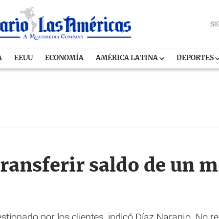
SI
A
EEUU
ECONOMÍA
AMÉRICA LATINA
DEPORTES
transferir saldo de un m
tionado por los clientes, indicó Díaz Naranjo. No re