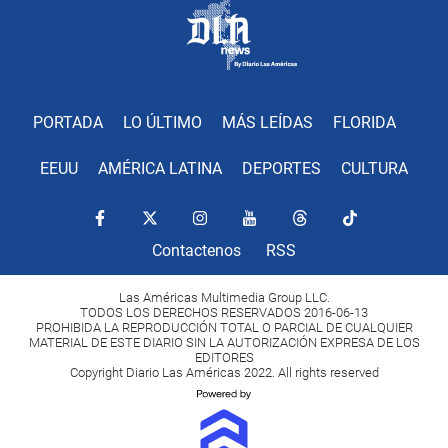
PORTADA
LO ÚLTIMO
MÁS LEÍDAS
FLORIDA
EEUU
AMÉRICA LATINA
DEPORTES
CULTURA
Contactenos
RSS
Las Américas Multimedia Group LLC.
TODOS LOS DERECHOS RESERVADOS 2016-06-13
PROHIBIDA LA REPRODUCCIÓN TOTAL O PARCIAL DE CUALQUIER
MATERIAL DE ESTE DIARIO SIN LA AUTORIZACIÓN EXPRESA DE LOS
EDITORES
Copyright Diario Las Américas 2022. All rights reserved