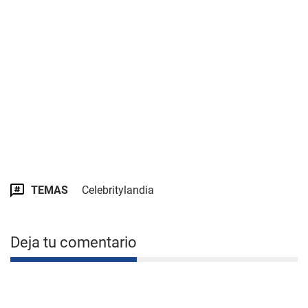
TEMAS
Celebritylandia
Deja tu comentario