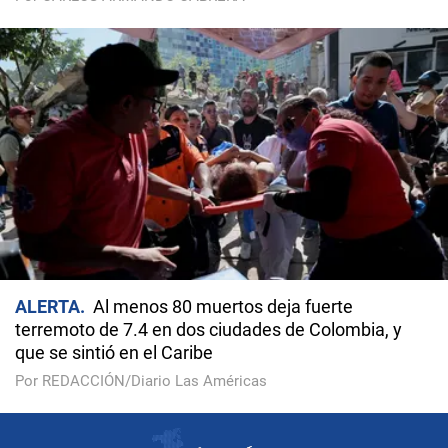
ALERTA
Al menos 80 muertos deja fuerte
terremoto de 7.4 en dos ciudades de Colombia, y
que se sintió en el Caribe
Por REDACCIÓN/Diario Las Américas