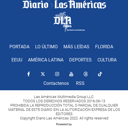
PORTADA
LO ÚLTIMO
MÁS LEÍDAS
FLORIDA
EEUU
AMÉRICA LATINA
DEPORTES
CULTURA
Contactenos
RSS
Las Américas Multimedia Group LLC.
TODOS LOS DERECHOS RESERVADOS 2016-06-13
PROHIBIDA LA REPRODUCCIÓN TOTAL O PARCIAL DE CUALQUIER
MATERIAL DE ESTE DIARIO SIN LA AUTORIZACIÓN EXPRESA DE LOS
EDITORES
Copyright Diario Las Américas 2022. All rights reserved