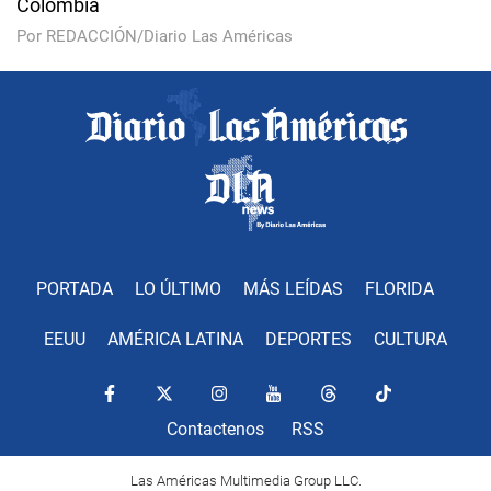
Colombia
Por REDACCIÓN/Diario Las Américas
PORTADA
LO ÚLTIMO
MÁS LEÍDAS
FLORIDA
EEUU
AMÉRICA LATINA
DEPORTES
CULTURA
Contactenos
RSS
Las Américas Multimedia Group LLC.