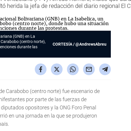
tó herida la jefa de redacción del diario regional El
variana (GNB) en La
o Carabobo (centro norte),
CORTESÍA / @AndrewsAbreu
tenciones durante las
de Carabobo (centro norte) fue escenario de
ifestantes por parte de las fuerzas de
 diputados opositores y la ONG Foro Penal
rió en una jornada en la que se produjeron
aís.