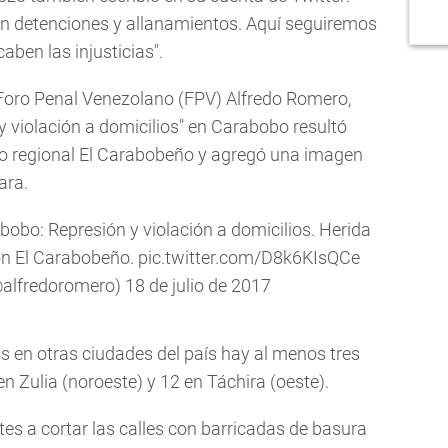
 detenciones y allanamientos. Aquí seguiremos
aben las injusticias".
G Foro Penal Venezolano (FPV) Alfredo Romero,
y violación a domicilios" en Carabobo resultó
ario regional El Carabobeño y agregó una imagen
ara.
obo: Represión y violación a domicilios. Herida
ón El Carabobeño.
pic.twitter.com/D8k6KIsQCe
@alfredoromero)
18 de julio de 2017
s en otras ciudades del país hay al menos tres
en Zulia (noroeste) y 12 en Táchira (oeste).
es a cortar las calles con barricadas de basura