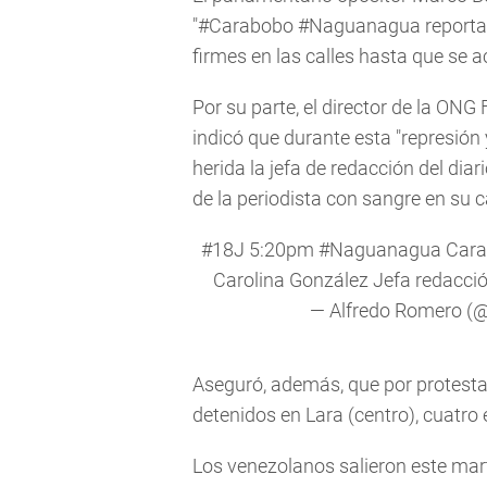
"#Carabobo #Naguanagua reportan
firmes en las calles hasta que se ac
Por su parte, el director de la ON
indicó que durante esta "represión 
herida la jefa de redacción del di
de la periodista con sangre en su c
#18J
5:20pm
#Naguanagua
Carab
Carolina González Jefa redacci
— Alfredo Romero (
Aseguró, además, que por protesta
detenidos en Lara (centro), cuatro 
Los venezolanos salieron este mart