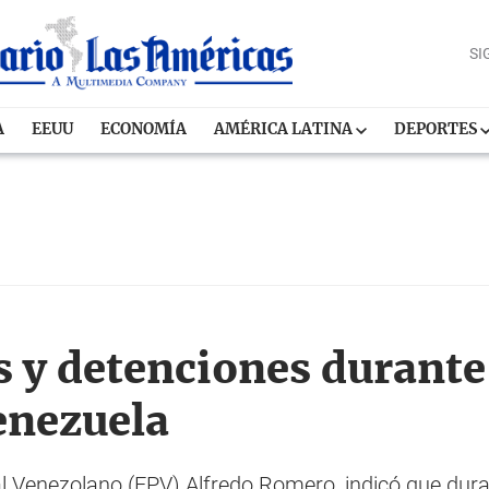
SI
A
EEUU
ECONOMÍA
AMÉRICA LATINA
DEPORTES
 y detenciones durante
Venezuela
l Venezolano (FPV) Alfredo Romero, indicó que duran