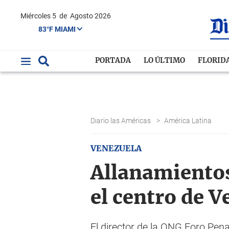
Miércoles 5
de
Agosto 2026
83°F MIAMI
PORTADA
LO ÚLTIMO
FLORID
Diario las Américas
>
América Latina
VENEZUELA
Allanamientos
el centro de 
El director de la ONG Foro Pena