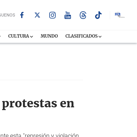
GUENOS
CULTURA
MUNDO
CLASIFICADOS
 protestas en
te esta "represión y violación