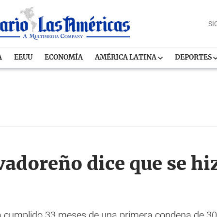
SI
A
EEUU
ECONOMÍA
AMÉRICA LATINA
DEPORTES
adoreño dice que se hiz
a cumplido 33 meses de una primera condena de 30 