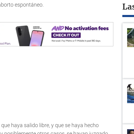
 aborto espontáneo.
La
ue haya salido libre, y que se haya hecho
, y posiblemente otros casos, se hayan juzgado