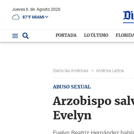
Jueves 6
de
Agosto 2026
87°F MIAMI
PORTADA
LO ÚLTIMO
FLORID
Diario las Américas
>
América Latina
ABUSO SEXUAL
Arzobispo salv
Evelyn
Evelyn Beatriz Hernández habí