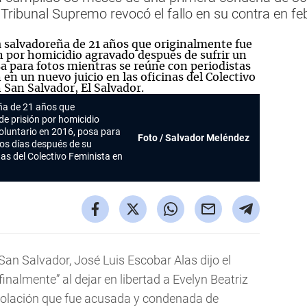
l Tribunal Supremo revocó el fallo en su contra en fe
ña de 21 años que
de prisión por homicidio
oluntario en 2016, posa para
Foto / Salvador Meléndez
dos días después de su
nas del Colectivo Feminista en
San Salvador, José Luis Escobar Alas dijo el
inalmente” al dejar en libertad a Evelyn Beatriz
iolación que fue acusada y condenada de