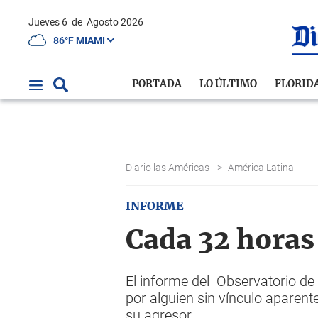
Jueves 6
de
Agosto 2026
86°F MIAMI
PORTADA
LO ÚLTIMO
FLORID
Diario las Américas
>
América Latina
INFORME
Cada 32 horas
El informe del Observatorio de
por alguien sin vínculo aparen
su agresor