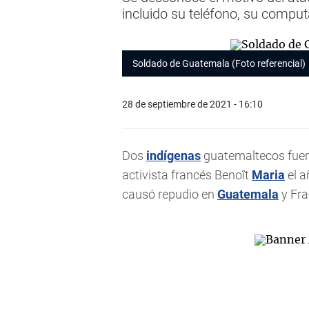
incluido su teléfono, su compu
Soldado de Guatemala (Foto referencial)
28 de septiembre de 2021 - 16:10
Dos
indígenas
guatemaltecos fuero
activista francés Benoît
Maria
el a
causó repudio en
Guatemala
y Fra