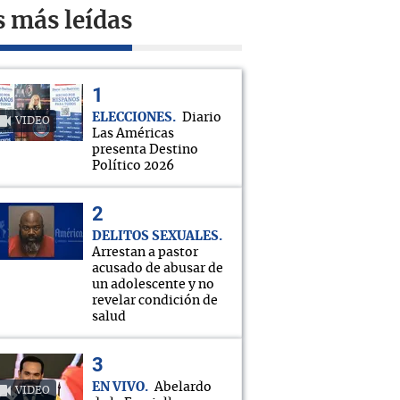
s más leídas
ELECCIONES
Diario
VIDEO
Las Américas
presenta Destino
Político 2026
DELITOS SEXUALES
Arrestan a pastor
acusado de abusar de
un adolescente y no
revelar condición de
salud
EN VIVO
Abelardo
VIDEO