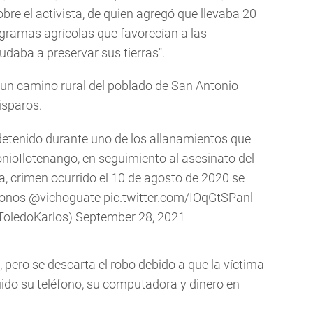
re el activista, de quien agregó que llevaba 20
gramas agrícolas que favorecían a las
daba a preservar sus tierras".
un camino rural del poblado de San Antonio
isparos.
detenido durante uno de los allanamientos que
nioIlotenango
, en seguimiento al asesinato del
, crimen ocurrido el 10 de agosto de 2020 se
éfonos
@vichoguate
pic.twitter.com/IOqGtSPanl
ToledoKarlos)
September 28, 2021
 pero se descarta el robo debido a que la víctima
uido su teléfono, su computadora y dinero en