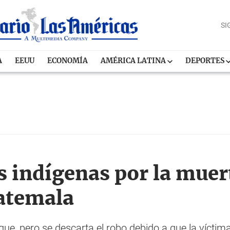
SI
A
EEUU
ECONOMÍA
AMÉRICA LATINA
DEPORTES
 indígenas por la muert
atemala
que, pero se descarta el robo debido a que la vícti