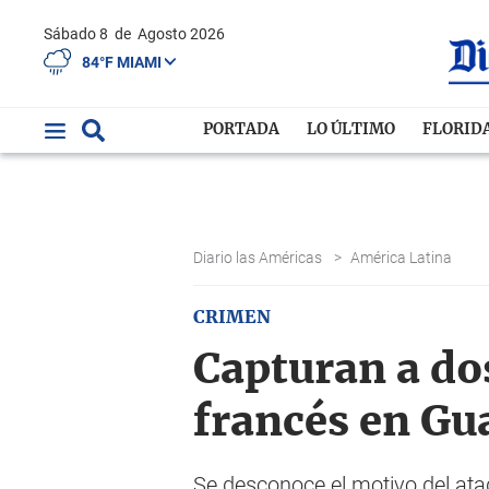
Sábado 8
de
Agosto 2026
84°F MIAMI
PORTADA
LO ÚLTIMO
FLORID
Diario las Américas
>
América Latina
CRIMEN
Capturan a dos
francés en Gu
Se desconoce el motivo del ata