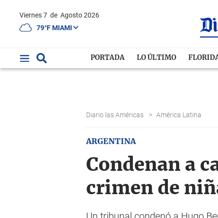
Viernes 7
de
Agosto 2026
79°F MIAMI
PORTADA
LO ÚLTIMO
FLORID
Diario las Américas
>
América Latina
ARGENTINA
Condenan a ca
crimen de niñ
Un tribunal condenó a Hugo Be