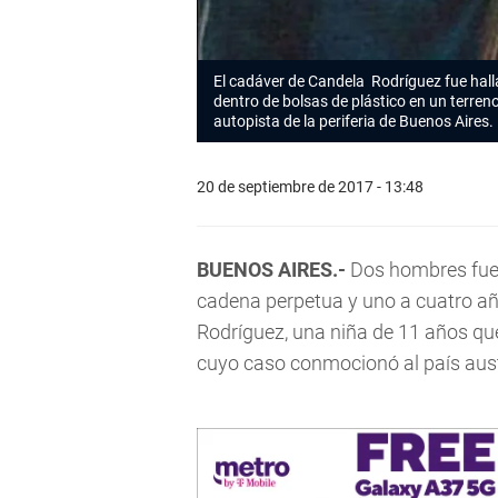
El cadáver de Candela Rodríguez fue hall
dentro de bolsas de plástico en un terreno
autopista de la periferia de Buenos Aires.
20 de septiembre de 2017 - 13:48
BUENOS AIRES.-
Dos hombres fue
cadena perpetua y uno a cuatro añ
Rodríguez, una niña de 11 años qu
cuyo caso conmocionó al país aust