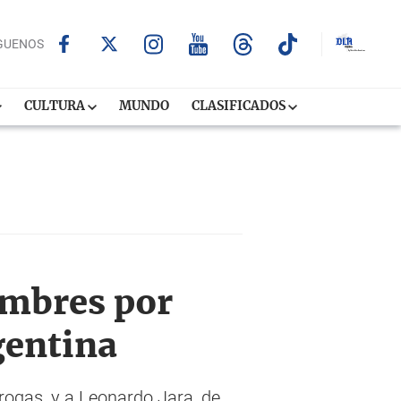
GUENOS
CULTURA
MUNDO
CLASIFICADOS
ombres por
gentina
rogas, y a Leonardo Jara, de