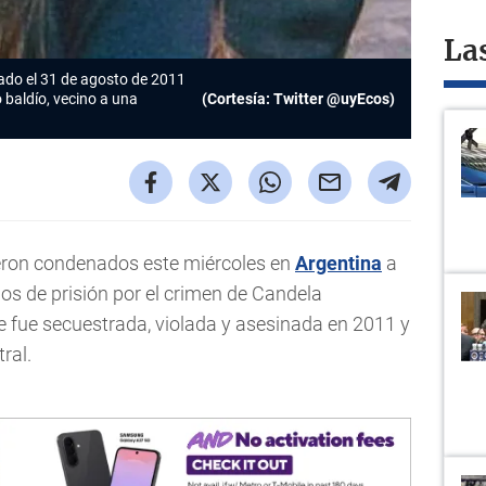
La
ado el 31 de agosto de 2011
 baldío, vecino a una
(Cortesía: Twitter @uyEcos)
ron condenados este miércoles en
Argentina
a
os de prisión por el crimen de Candela
e fue secuestrada, violada y asesinada en 2011 y
ral.