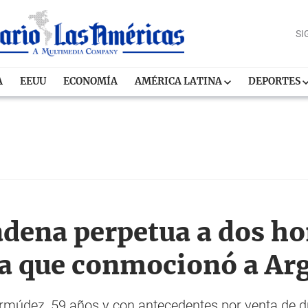
SI
A
EEUU
ECONOMÍA
AMÉRICA LATINA
DEPORTES
dena perpetua a dos h
a que conmocionó a Ar
rmúdez, 59 años y con antecedentes por venta de d