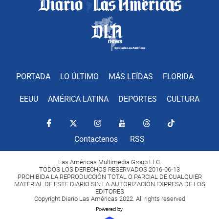
PORTADA
LO ÚLTIMO
MÁS LEÍDAS
FLORIDA
EEUU
AMÉRICA LATINA
DEPORTES
CULTURA
Contactenos
RSS
Las Américas Multimedia Group LLC.
TODOS LOS DERECHOS RESERVADOS 2016-06-13
PROHIBIDA LA REPRODUCCIÓN TOTAL O PARCIAL DE CUALQUIER
MATERIAL DE ESTE DIARIO SIN LA AUTORIZACIÓN EXPRESA DE LOS
EDITORES
Copyright Diario Las Américas 2022. All rights reserved