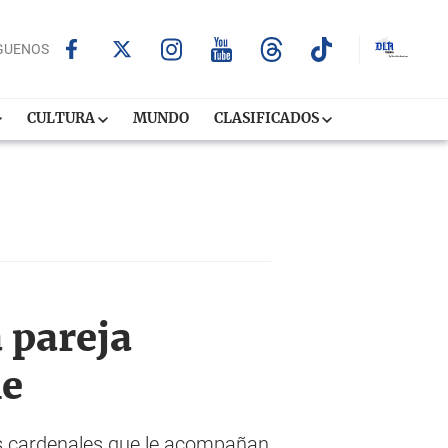
GUENOS
CULTURA
MUNDO
CLASIFICADOS
 pareja
ue
los cardenales que le acompañan