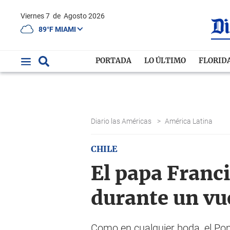
Viernes 7
de
Agosto 2026
89°F MIAMI
PORTADA
LO ÚLTIMO
FLORID
Diario las Américas
>
América Latina
CHILE
El papa Franci
durante un vu
Como en cualquier boda, el Pon