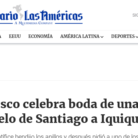
SI
A
EEUU
ECONOMÍA
AMÉRICA LATINA
DEPORTES
sco celebra boda de una
elo de Santiago a Iquiq
tífice bendijo los anillos y después pidió a uno de 