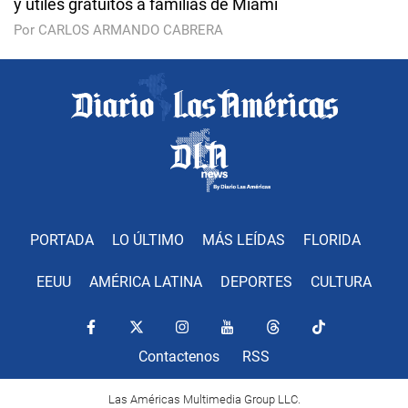
y útiles gratuitos a familias de Miami
Por CARLOS ARMANDO CABRERA
PORTADA
LO ÚLTIMO
MÁS LEÍDAS
FLORIDA
EEUU
AMÉRICA LATINA
DEPORTES
CULTURA
Contactenos
RSS
Las Américas Multimedia Group LLC.