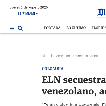
Jueves 6
de
Agosto 2026
83°F MIAMI
PORTADA
LO ÚLTIMO
FLORID
Diario las Américas
>
América Latina
COLOMBIA
ELN secuestra 
venezolano, a
"Están viajando a Venezuela. 