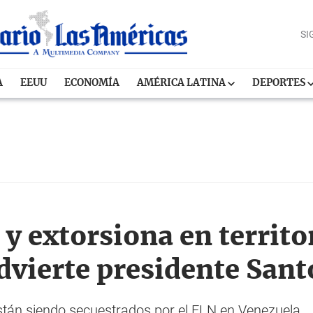
SI
A
EEUU
ECONOMÍA
AMÉRICA LATINA
DEPORTES
y extorsiona en territo
dvierte presidente Sant
Están siendo secuestrados por el ELN en Venezuela.