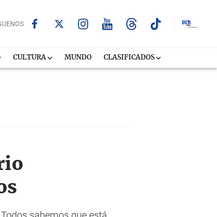
GUENOS
CULTURA
MUNDO
CLASIFICADOS
rio
os
.. Todos sabemos que está